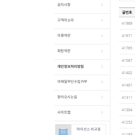
공지사항
O
글번호
L
고객의소리
I
41989
S
Q
41971
이용약관
n
A
41765
회원약관
목
록
41567
을
개인정보처리방침
보
41402
여
이메일무단수집거부
줍
41401
니
다
찾아오시는길
41311
.
41304
사이트맵
41252
라이선스 비교표
41197