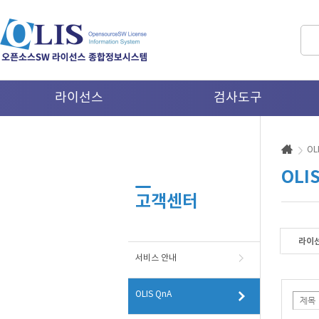
주
라이선스
검사도구
메
뉴
OL
OLI
고객센터
라이
서비스 안내
OLIS QnA