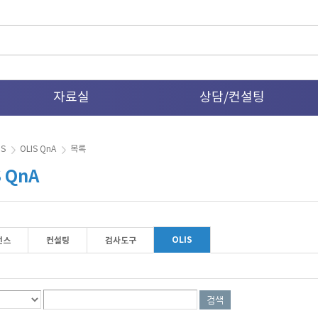
본문으로 가기
자료실
상담/컨설팅
IS
OLIS QnA
목록
S QnA
OLIS
선스
컨설팅
검사도구
검색